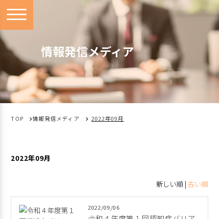
toggle
navigation
情報発信メディア
TOP
情報発信メディア
2022年09月
2022年09月
新しい順 |
古い順
2022/09/06
令和４年度第１回認知症バリア